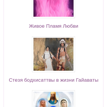
Живое Пламя Любви
Стезя бодхисаттвы в жизни Гайаваты